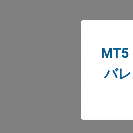
MT5
バレ