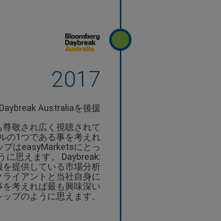
2017
Daybreak Australiaを後援
で最も尊敬され広く視聴されて
ルの1つである事を考えれ
easyMarketsにとっ
思えます。 Daybreak:
る情報を提供している市場分析
クライアントと当社自身に
事を考えれば最も興味深い
シップのように思えます。