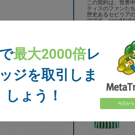
この契約は、世界中
ティスのファンたち)
歴史あるセビリア
のです。easyMarke
Antoniades
ップについて発表
しました。
 で
最大2000倍
レ
プレスカンファレ
プレスリリース
ッジを取引しま
しょう！
今日から