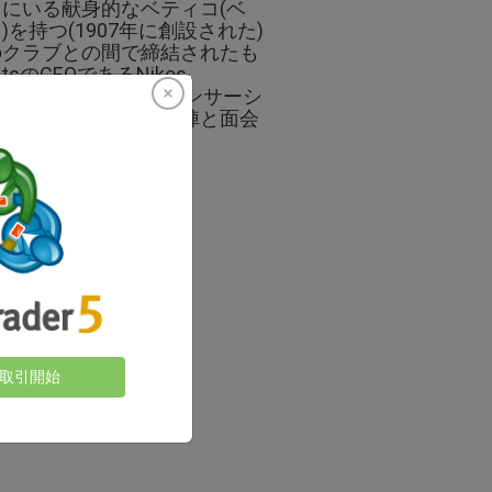
にいる献身的なベティコ(ベ
を持つ(1907年に創設された)
のクラブとの間で締結されたも
tsのCEOであるNikos
はセビリアに渡り、このスポンサーシ
を行い、チームの経営陣と面会
ンスの動画
取引開始