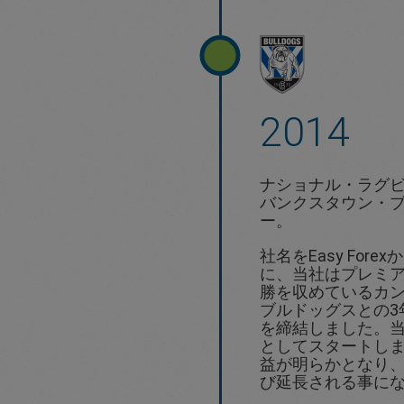
2014
ナショナル・ラグ
バンクスタウン・
ー。
社名をEasy Forex
に、当社はプレミア
勝を収めているカ
ブルドッグスとの3
を締結しました。
としてスタートし
益が明らかとなり
び延長される事に