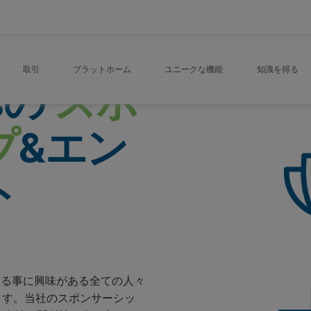
取引
プラットホーム
ユニークな機能
知識を得る
sの
スポ
プ
&エン
ト
参入する事に興味がある全ての人々
ます。当社のスポンサーシッ