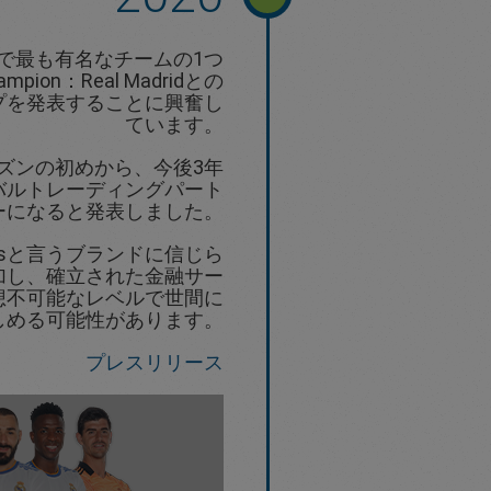
、世界で最も有名なチームの1つ
ampion：Real Madridとの
プを発表することに興奮し
ています。
シーズンの初めから、今後3年
バルトレーディングパート
ーになると発表しました。
etsと言うブランドに信じら
加し、確立された金融サー
想不可能なレベルで世間に
しめる可能性があります。
プレスリリース