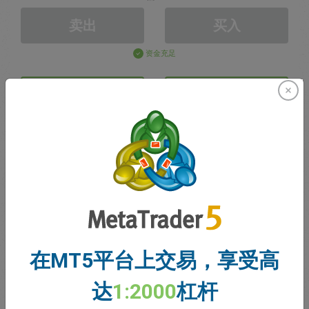
卖出
买入
资金充足
止损价格
止盈价格
注册交易账户
账户管理
账户
在MT5平台上交易，享受高
账户余额
0.00
达
1:2000
杠杆
我的赠金
0.00
未结利润/亏损总额
0.00