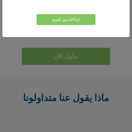
إذا لم تكن قد جربت بالفعل ما تقدمه إيزي ماركتس، فقد حان
الوقت للانضمام إلى منصة موثوقة وحائزة على جوائز. بفضل
أدواتها من الدرجة الأولى وظروف التداول الشفافة والتزامها
ابدأ التداول اليوم
بالابتكار، تعد إيزي ماركتس الوسيط الذي يجب مراقبته في عام
2025.
تداول الآن
ماذا يقول عنا متداولونا