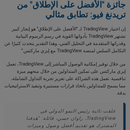
جائزة "الأفضل على الإطلاق" من
تريدنغ فيو: تطابق مثالي
إن اختيار TradingView لـ "الأفضل على الإطلاق" هو إنجاز كبير.
تشتهر TradingView بأدواتها القوية في رسم الرسوم البيانية
وقدراتها المتقدمة في التحليل الفني، وهذا التقدير يتحدث كثيرًا عن
التكامل السلس لمنصة TradingView مع إيزي ماركتس."
من خلال توفير إمكانية الوصول المباشر إلى TradingView، تعمل
إيزي ماركتس على تمكين المتداولين من خلال منحهم ميزة
تنافسية. تعمل هذه الشراكة على تعزيز تجربة التداول الشاملة،
مما يسمح للمتداولين باتخاذ قرارات مستنيرة وتنفيذ الاستراتيجيات
بدقة.
علقت نائبة رئيس النمو الدولي في
TradingView، راوان حسن، قائلة: "هدفنا
المشترك هو تقديم أفضل وصول وميزات