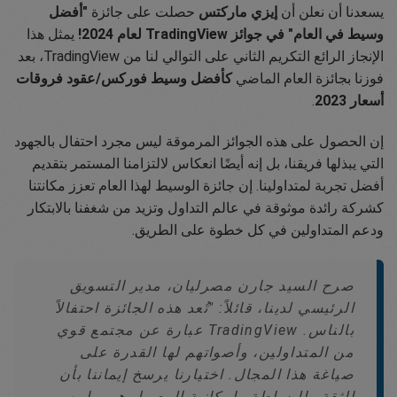
يسعدنا أن نعلن أن
إيزي ماركتس
حصلت على جائزة
"أفضل
وسيط في العام" في جوائز TradingView لعام 2024!
يمثل هذا
الإنجاز الرائع التكريم الثاني على التوالي لنا من TradingView، بعد
فوزنا بجائزة العام الماضي
كأفضل وسيط فوركس/عقود فروقات
أسعار 2023
.
إن الحصول على هذه الجوائز المرموقة ليس مجرد احتفال بالجهود
التي يبذلها فريقنا، بل إنه أيضًا انعكاس لالتزامنا المستمر بتقديم
أفضل تجربة لمتداولينا. إن جائزة الوسيط لهذا العام تعزز مكانتنا
كشركة رائدة موثوقة في عالم التداول وتزيد من شغفنا بالابتكار
ودعم المتداولين في كل خطوة على الطريق.
صرح السيد جارن مصرليان، مدير التسويق
الرئيسي لدينا، قائلاً: "تُعد هذه الجائزة احتفالاً
بالناس. TradingView عبارة عن مجتمع قوي
من المتداولين، وأصواتهم لها القدرة على
صياغة هذا المجال. اختيارنا يرسخ إيماننا بأن
الثقة والبساطة وإمكانية الوصول هي ما يهم