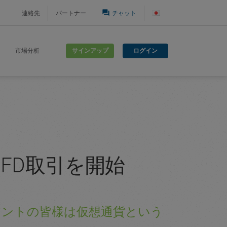
question_answer
連絡先
パートナー
チャット
サインアップ
ログイン
市場分析
CFD取引を開始
イアントの皆様は仮想通貨という