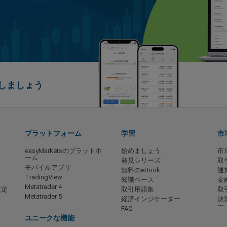
善しましょう
プラットフォーム
学習
市
easyMarketsのプラットホ
始めましょう
市
ーム
発見シリーズ
取
モバイルアプリ
無料のeBook
通
TradingView
知識ベース
金
Metatrader 4
設定
取引用語集
取
Metatrader 5
経済インジケーター
決
ー
FAQ
ユニークな機能