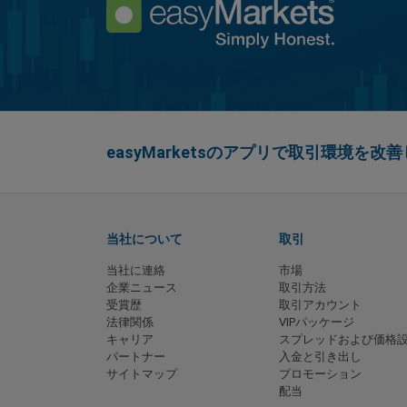
easyMarketsのアプリで取引環境を改
当社について
取引
当社に連絡
市場
企業ニュース
取引方法
受賞歴
取引アカウント
法律関係
VIPパッケージ
キャリア
スプレッドおよび価格
パートナー
入金と引き出し
サイトマップ
プロモーション
配当