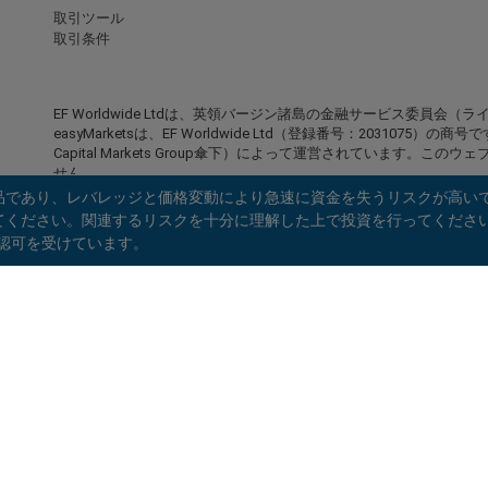
取引ツール
取引条件
EF Worldwide Ltdは、英領バージン諸島の金融サービス委員会（ラ
easyMarketsは、EF Worldwide Ltd（登録番号：2031075）の商号
Capital Markets Group傘下）によって運営されています
せん。
商品であり、レバレッジと価格変動により急速に資金を失うリスクが高い
制限地域：
EF Worldwide Ltdは、アメリカ合衆国、イスラ
さい。関連するリスクを十分に理解した上で投資を行ってください。EF W
ンタリオ州、アフガニスタン、ベラルーシ、キューバ、イラン、リ
）の認可を受けています。
連邦、セーシェル、ベネズエラなどの特定の地域の居住者にはサー
easyMarketsは登録商標です。Copyright © 2001 - 2026. All rights rese