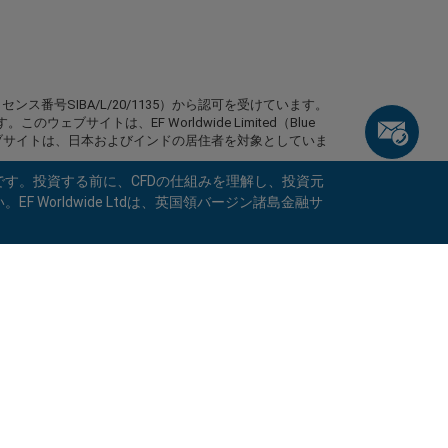
イセンス番号SIBA/L/20/1135）から認可を受けています。
です。このウェブサイトは、EF Worldwide Limited（Blue
。このウェブサイトは、日本およびインドの居住者を対象としていま
です。投資する前に、CFDの仕組みを理解し、投資元
エル、ブリティッシュコロンビア州、マニトバ州、ケベック州、オ
orldwide Ltdは、英国領バージン諸島金融サ
ビア、ミャンマー、ニカラグア、北朝鮮、パナマ、ロシア
ビスを提供していません。
keyboard_arrow_left
keyboard_arrow_left
keyboard_arrow_left
keyboard_arrow_left
keyboard_arrow_left
keyboard_arrow_left
keyboard_arrow_left
rved.
当社とチャットしましょう！
当社とチャットしましょう！
連絡する
当社とチャットしましょう！
当社とチャットしましょう！
当社とチャットしましょう！
当社までメッセージをお寄せくだ
こんにちは！easyMarketsへようこそ。何
call
メッセンジャー
WhatsApp
1. 下記のQRコードをスキャンして下さい
さい
かご質問ある場合や、サポートが必要な場合
は当社がいつでもお手伝いいたします。どう
1. Add the following
easyMarkets
number
call
ぞお楽しみください。
+357 25 828 899
1.Facebookで
easyMarkets
にいいねをする
2.チャットを開始！
to your contact list +357 99 248 926
かフォローをしてください
1.QQをオープンして、easyForex易信
WeChatの受付時間は
キャンセル
チャットを開始!
2.WhatsAppを開き、今追加した番号を選択
(800128208)を探してください
2.メッセンジャーを開き、
easyMarkets
を
月曜から金曜の8:00-22:00
GMT +2
してください
折り返し連絡のリクエスト
探してください