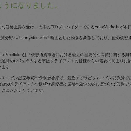
ようになりました。
格上昇を受け、大手のCFDプロバイダーであるeasyMarketsが本
貨分野へのeasyMarketsの断固とした動きを象徴しており、他の仮
dokia Pitsillidouは「仮想通貨市場における最近の歴史的な高値
sが仮想通貨のCFDを導入する事はクライアントの皆様からの需要の高ま
います。
ットコインは世界初の分散型通貨で、最近まではビットコイン取引所でし
当社のクライアントの皆様は原資産の価格の動きのみに基づいて取引で
」とコメントしています。