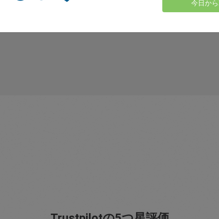
今日から
Trustpilotの5つ星評価