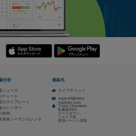
場分析
連絡先
場ニュース
ライブチャット
引チャート
support@easy-
貨のライブレート
markets.com
Trinity Chambers、
融カレンダー
私書箱4301、
引時間
ロードタウン、
トルトラ島、
算発表シーズンカレンダ
英領バージン諸島