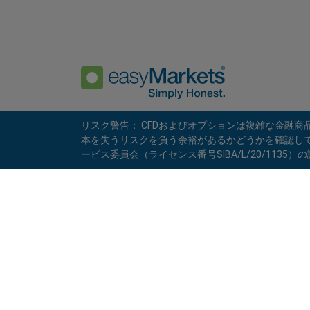
リスク警告： CFDおよびオプションは複雑な金融
本を失うリスクを負う余裕があるかどうかを確認してくだ
プライバシーポリシー
規約と条件
ービス委員会（ライセンス番号SIBA/L/20/1135