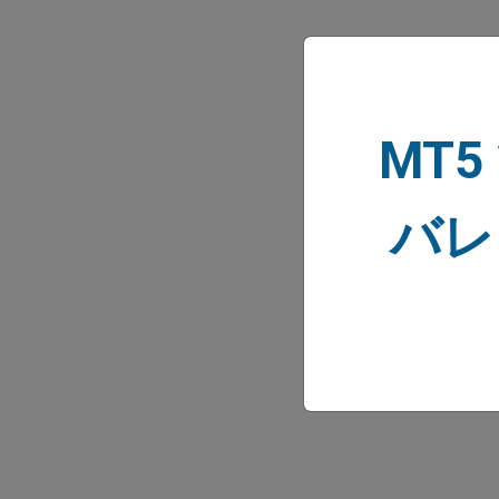
MT5
市場
バレ