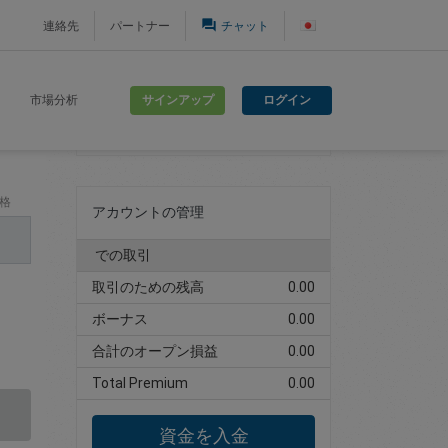
question_answer
連絡先
パートナー
チャット
サインアップ
ログイン
市場分析
取引アカウントの作成
格
アカウントの管理
での取引
取引のための残高
0.00
ボーナス
0.00
合計のオープン損益
0.00
Total Premium
0.00
資金を入金