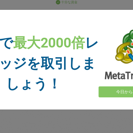
十分な資金
損切り
利食い
 で
最大2000倍
レ
ニュース
ッジを取引しま
詳細を表示＞
しょう！
今日から