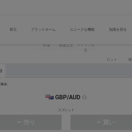
取引
プラットホーム
ユニークな機能
知識を得る
ストップ注
市場
指値注文
文
ロット
価
額
拠金:
GBP/AUD
スプレッド
売り
買い