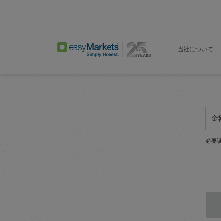
当社について
金
必要証