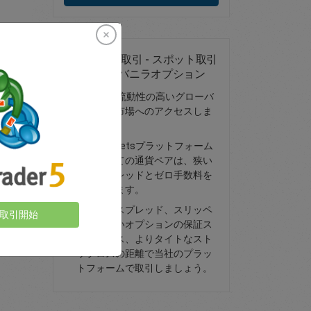
GBP/AUDの取引 - スポット取引
または為替バニラオプション
FX取引と流動性の高いグローバ
ルな金融市場へのアクセスしま
しょう
easyMarketsプラットフォーム
上のすべての通貨ペアは、狭い
固定スプレッドとゼロ手数料を
持っています。
より低いスプレッド、スリッペ
取引開始
ージのないオプションの保証ス
トップロス、よりタイトなスト
ップロスの距離で当社のプラッ
トフォームで取引しましょう。