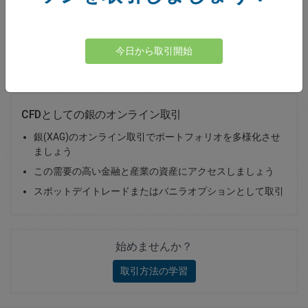
Total Premium
0.00
今日から取引開始
資金を入金
CFDとしての銀のオンライン取引
銀(XAG)のオンライン取引でポートフォリオを多様化させ
ましょう
この需要の高い金融と産業の資産にアクセスしましょう
スポットデイトレードまたはバニラオプションとして取引
始めませんか？
取引方法の学習