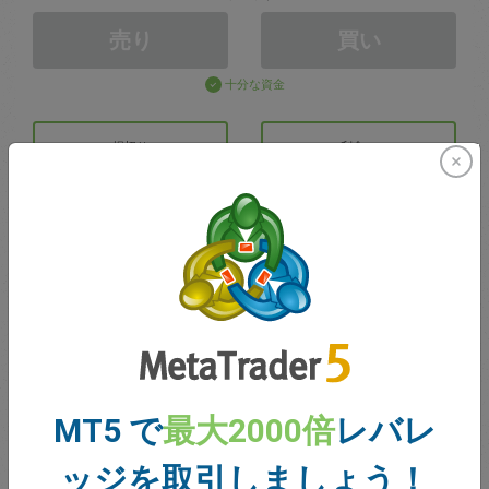
売り
買い
十分な資金
損切り
利食い
取引アカウントの作成
アカウントの管理
での取引
MT5 で
最大2000倍
レバレ
取引のための残高
0.00
ボーナス
0.00
ッジを取引しましょう！
合計のオープン損益
0.00