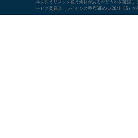
本を失うリスクを負う余裕があるかどうかを確認してくだ
ービス委員会（ライセンス番号SIBA/L/20/1135
easyMarketsのアプリで取引環境を改