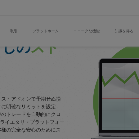
p Loss
取引
プラットホーム
ユニークな機能
知識を得る
なしの
スト
ロス・アドオンで予期せぬ損
クに明確なリミットを設定
様のトレードを自動的にクロ
プロプライエタリ・プラットフォー
客様の完全な安心のためにス