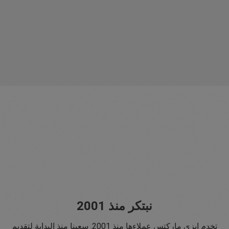
نبتكر منذ 2001
تخدم إيزي ماركتس عملاءها منذ 2001. سعينا منذ البداية لتقديم