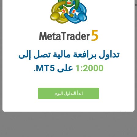
>>
تنزيل ملف PDF
* Trading Central هي منتج مملوك لشركة TRADING Central ™
كيفية ترتيب شاشات متعددة
تداول برافعة مالية تصل إلى
من السهل حقًا فتح مخطط جديد في نفس نموذج الرسم البياني المفتوح
1:2000
على MT5.
الخاص بك. اذهب إلى نافذة Market Watch وحدد السوق الذي ترغب في
رؤيته. انقر بزر الماوس الأيسر واسحبه فوق قسم الرسم البياني ، الذي
يحتوي على الرسم البياني المفتوح. الرسم البياني الجديد ، الذي يمثل السوق
المحدد ، سيفتح في نافذة الرسم البياني الحالية وله نفس خصائص القالب.
ابدأ التداول اليوم
لترتيب مخططات متعددة ، ما عليك سوى النقر بزر الماوس الأيسر والسحب
إلى الموقع المطلوب. يمكنك استخدام خيار تصغير الحجم أو إغلاقه أو تغييره
الموجود في كل مخطط ، تمامًا كما تفعل في متصفحك.