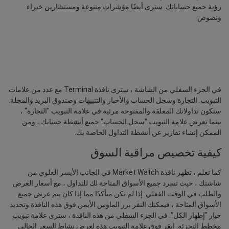
رؤية جميع حساباتك. سترى أيضًا مؤشرات متنوعة ومستشارين خبراء
ونصوص
في الجزء السفلي من الشاشة ، سترى نافذة Terminal مع عدد من علامات
التبويب. التجارة وسجل الحساب والأخبار والتنبيهات وصندوق البريد والمجلة.
ستكون تداولاتك المعلقة والمفتوحة مرئية في علامة التبويب "التجارة" ،
بينما تعرض علامة التبويب "سجل الحساب" جميع أنشطة حسابك ، ومن
الممكن إنشاء تقارير عن أنشطة التداول الخاصة بك.
كيفية تخصيص مراقبة السوق
كما تعلم ، تظهر نافذة Market Watch في الجانب الأيسر العلوي من
شاشتك ، حيث تسرد جميع الأسواق المتاحة لك للتداول ، مع أسعار العرض
والطلب في الوقت الفعلي. إذا لم تكن متأكدًا مما إذا كان يتم عرض جميع
الأسواق المتاحة ، فيمكنك النقر بزر الماوس الأيمن فوق هذه النافذة وتحديد
خيار "إظهار الكل". في الجزء السفلي من هذه النافذة ، سترى علامة تبويب
مخطط التجزئة. انقر فوق علامة التبويب هذه لعرض نشاط السعر الحالي