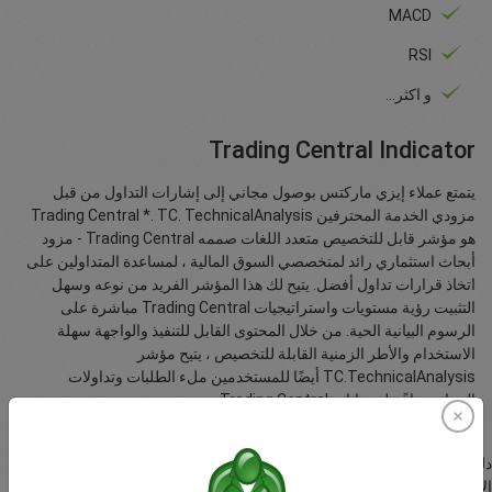
MACD
RSI
و اكثر…
Trading Central Indicator
يتمتع عملاء إيزي ماركتس بوصول مجاني إلى إشارات التداول من قبل
مزودي الخدمة المحترفين Trading Central *. TC. TechnicalAnalysis
هو مؤشر قابل للتخصيص متعدد اللغات صممه Trading Central - مزود
أبحاث استثماري رائد لمتخصصي السوق المالية ، لمساعدة المتداولين على
اتخاذ قرارات تداول أفضل. يتيح لك هذا المؤشر الفريد من نوعه وسهل
التثبيت رؤية مستويات واستراتيجيات Trading Central مباشرة على
الرسوم البيانية الحية. من خلال المحتوى القابل للتنفيذ والواجهة سهلة
الاستخدام والأطر الزمنية القابلة للتخصيص ، يتيح مؤشر
TC.TechnicalAnalysis أيضًا للمستخدمين ملء الطلبات وتداولات
البرنامج بناءً على بيانات Trading Central.
دليل المستخدم لمؤشرات Trading Central لميتاتريدر MT4. ما هي مؤشرات
الإشارات والتثبيت والميزات والترقية.