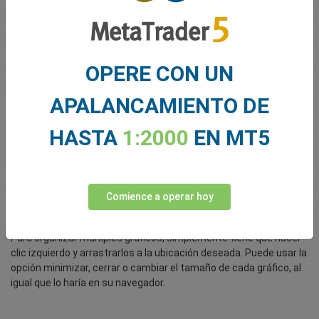
* Trading Central es un producto propiedad de TRADING Central™
OPERE CON UN
Cómo organizar múltiples pantallas
APALANCAMIENTO DE
Es realmente fácil abrir un nuevo gráfico en la misma plantilla del
HASTA
1:2000
EN MT5
gráfico ya abierto. Vaya a la ventana Market Watch y seleccione
el mercado que desea ver. Haga clic izquierdo y arrástrelo a la
sección del gráfico, que contiene su gráfico abierto. El nuevo
gráfico, que representa el mercado seleccionado, se abrirá en la
ventana del gráfico existente con las mismas propiedades de
Comience a operar hoy
plantilla.
Para organizar múltiples gráficos, simplemente tiene que hacer
clic izquierdo y arrastrarlos a la ubicación deseada. Puede usar la
opción minimizar, cerrar o cambiar el tamaño de cada gráfico, al
igual que lo haría en su navegador.