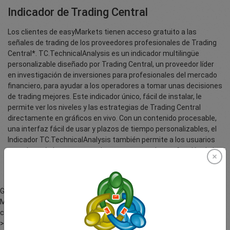
Indicador de Trading Central
Los clientes de easyMarkets tienen acceso gratuito a las
señales de trading de los proveedores profesionales de Trading
Central*. TC.TechnicalAnalysis es un indicador multilingüe
personalizable diseñado por Trading Central, un proveedor líder
en investigación de inversiones para profesionales del mercado
financiero, para ayudar a los operadores a tomar unas decisiones
de trading mejores. Este indicador único, fácil de instalar, le
permite ver los niveles y las estrategias de Trading Central
directamente en gráficos en vivo. Con un contenido procesable,
una interfaz fácil de usar y plazos de tiempo personalizables, el
Indicador TC.TechnicalAnalysis también permite a los usuarios
completar órdenes y operaciones programadas en función de los
datos de Trading Central.
Guía de usuario sobre los indicadores de Trading Central para
MetaTrader MT4. Qué son los indicadores de señales, instalación,
características y actualizaciones.
>>
Descargar PDF