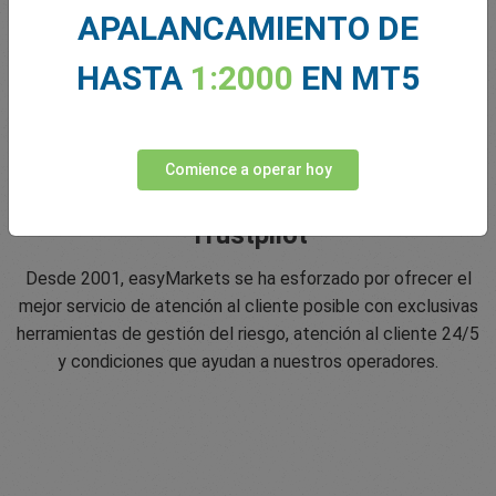
APALANCAMIENTO DE
HASTA
1:2000
EN MT5
Comience a operar hoy
Calificación de 5 estrellas en
Trustpilot
Desde 2001, easyMarkets se ha esforzado por ofrecer el
mejor servicio de atención al cliente posible con exclusivas
herramientas de gestión del riesgo, atención al cliente 24/5
y condiciones que ayudan a nuestros operadores.