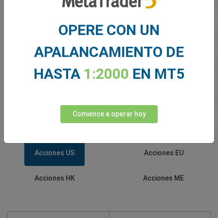
OPERE CON UN
APALANCAMIENTO DE
HASTA
1:2000
EN MT5
Acciones ofrecidas por
easyMarkets
Comience a operar hoy
Acciones US
Acciones EU
Acciones HK
Acciones ME