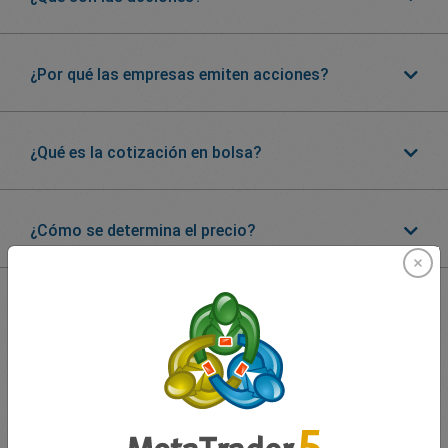
¿Por qué las empresas emiten acciones?
¿Qué es la cotización en bolsa?
¿Cómo se determina el precio?
Lo que dicen nuestros
traders sobre nosotros