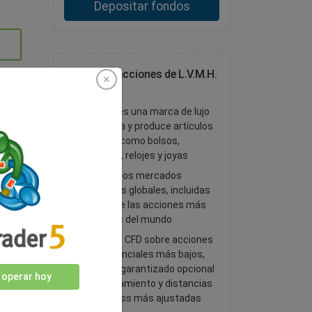
Depositar fondos
Opera con acciones de L.V.M.H.
SE LVMH
LVMH SE es una marca de lujo
que diseña y produce artículos
de moda, como bolsos,
perfumes, relojes y joyas
Accede a los mercados
financieros globales, incluidas
algunas de las acciones más
conocidas del mundo
Opera con CFD sobre acciones
con diferenciales más bajos,
stop loss garantizado opcional
 operar hoy
sin deslizamiento y distancias
de stop loss más ajustadas