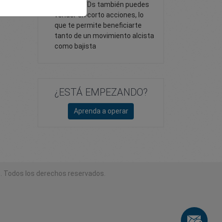
Con los CFDs también puedes
vender en corto acciones, lo
que te permite beneficiarte
tanto de un movimiento alcista
como bajista
¿ESTÁ EMPEZANDO?
Aprenda a operar
. Todos los derechos reservados.