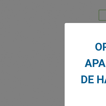
NOTI
O
APA
DE 