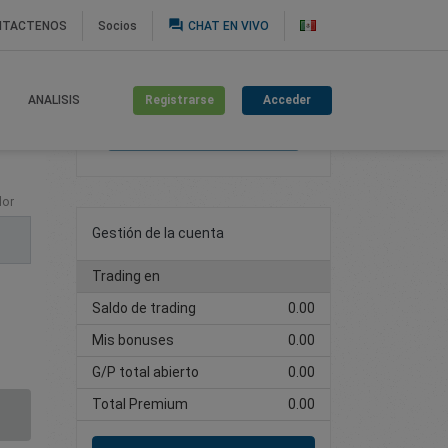
question_answer
NTACTENOS
Socios
CHAT EN VIVO
Registrarse
Acceder
ANALISIS
Cree una cuenta de
trading
lor
Gestión de la cuenta
Trading en
Saldo de trading
0.00
Mis bonuses
0.00
G/P total abierto
0.00
Total Premium
0.00