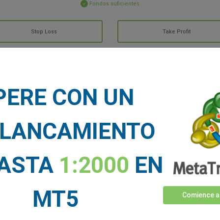
Fondos suficientes
Stop Loss
Take Profit
CIAS DE MERCADO
PERE CON UN
Ver más >
LANCAMIENTO
HASTA
1:2000
EN
MT5
Comience a