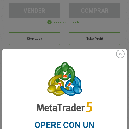
VENDER
COMPRAR
Fondos suficientes
Stop Loss
Take Profit
Cree una cuenta de trading
Gestión de la cuenta
Trading en
Saldo de trading
0.00
Mis bonuses
0.00
OPERE CON UN
G/P total abierto
0.00